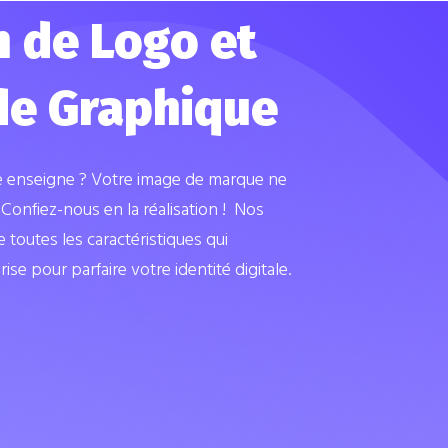
n de Logo et
Vot
de Graphique
mes
e enseigne ? Votre image de marque ne
Vous souhai
Confiez-nous en la réalisation ! Nos
le web et êt
toutes les caractéristiques qui
en tenant c
ise pour parfaire votre identité digitale.
Découvrez n
organisation
EN SAV