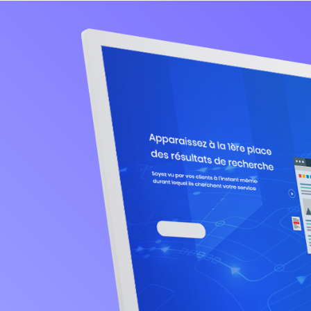
Servez-vous
publicité en
pour deveni
incontourna
Sur une même localité la compétition
démarquer et attirer des nouveaux cli
vous : la publicité en ligne sur Goog
interface digitale.