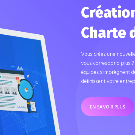
 de la
Créatio
 ligne
Charte 
r
Vous créez une nouvell
vous correspond plus ? 
ble
équipes s’imprègnent de 
définissent votre entrepr
 peut être rude. Pour vous
ents, une solution s’offre à
EN SAVOIR PLUS
le, Facebook et toute autre